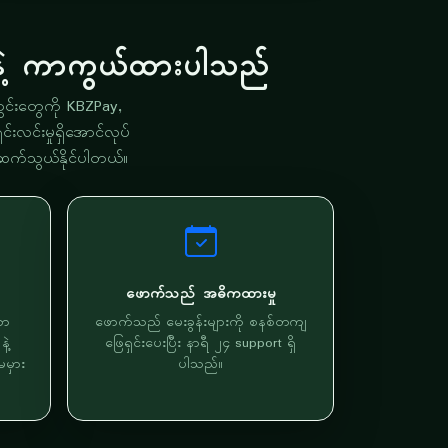
ွေနဲ့ ကာကွယ်ထားပါသည်
င်းတွေကို KBZPay,
လင်းမှုရှိအောင်လုပ်
်းဆက်သွယ်နိုင်ပါတယ်။
ဖောက်သည် အဓိကထားမှု
ော
ဖောက်သည် မေးခွန်းများကို စနစ်တကျ
ဲ့
ဖြေရှင်းပေးပြီး နာရီ ၂၄ support ရှိ
မမှား
ပါသည်။