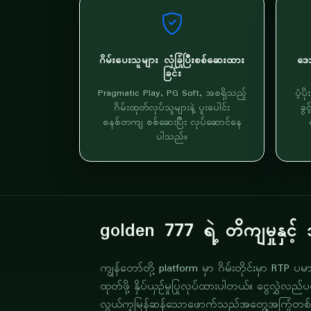
ဂိမ်းပေးသူများ လုံခြုံပြီးစစ်ဆေးထား
ဒေသ
ခြင်း
Pragmatic Play, PG Soft, အစရှိသည့်
ပံ့
ဂိမ်းထုတ်လုပ်သူများနဲ့ ပူးပေါင်း
ခွ
စနစ်တကျ စစ်ဆေးပြီး လုပ်ဆောင်နေ
ပါသည်။
golden 777 ရဲ့ တိကျမှုနှင့် 
ကျွန်တော်တို့ platform မှာ ဂိမ်းတိုင်းမှာ RTP
ထုတ်ဖို့ နှိပ်ယှဉ်မှုပြုလုပ်ထားပါတယ်။ ငွေလွှဲ
လွယ်ကူမြန်ဆန်သောဖောက်သည်အတွေ့အကြုံတစ်ခု