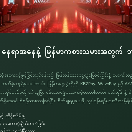
 နေရာအနေနဲ့ မြန်မာကစားသမားအတွက် 
်းတဲ့အကောင့်ဖွင့်ခြင်းလုပ်ငန်းစဉ်၊ မြန်ဆန်သောငွေလွှဲပြောင်းခြင်းနဲ့ ဖော
 ဘက်စုံကူညီပေးပါတယ်။ မြန်မာငွေလွှဲတို့ကို KBZPay, WavePay နှင့် AY
ဆိုင်တစ်ခုလို တိကျပြီး ဝန်ဆောင်မှုထောက်ပံ့ထားပါတယ်။ ဝဘ်ဆိုဒ် နဲ့ မိုဘိုင
အောင် စီစဉ်ထားတာဖြစ်ပြီး၊ စိတ်ချရမှုပေးဖို့ လုပ်ငန်းစဉ်များသီးသန့်ရှ
် ထိန်းသိမ်းမှု
် အကောင့်ချိတ်ဆက်ခြင်း
န်တဲ့ ငွေလွှဲပြီးသား