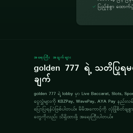
ပြည့်စုံစွာ ထောက်ပ
အရေးကြီး အချက်များ
golden 777 ရဲ့ သတိပြုရ
ချက်
golden 777 ရဲ့ lobby မှာ Live Baccarat, Slots, S
ငွေလွှဲများကို KBZPay, WavePay, AYA Pay နည်းလ
ပြောပြရန်ပဲဖြစ်ပါတယ်။ မိမိအကောင့်ကို လုံခြုံစိတ်ချစွာကြ
တွေကိုလည်း သိရှိထားဖို့ အရေးကြီးပါတယ်။