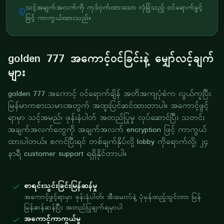
သင့်အချက်အလက်ကို ကုဒ်ဝှက်ထားသော လုံခြုံသည့် ဝင်ရောက်ခွင့်
ဖြင့် ကာကွယ်ထားသည်။
golden 777 အကောင့်ဝင်ခြင်းနဲ့ မျှော်လင့်ချက်
များ
golden 777 အကောင့် ဝင်ရောက်ချိန် အတိအကျပုံစံက လွယ်ကူပြီး
မြန်မာကစားသမားအတွက် အထူးပြင်ဆင်ထားတာပါ။ အကောင့်ဖွင့်
ရာမှာ သင့်အမည်၊ ဖုန်းနံပါတ် အတည်ပြုမှု လုပ်ဆောင်ပြီး သတင်း
အချက်အလက်တွေကို အချက်အလက် encryption ဖြင့် ကာကွယ်
ထားပါတယ်။ စကင်ပြီးရင် တစ်ချက်နှိပ်လို့ lobby ကိုရောက်လို့၊ ၂၄
နာရီ customer support ရရှိနိုင်တာပါ။
စာရင်းသွင်းခြင်းမြန်ဆန်မှု
အကောင့်ဖွင့်ရာမှာ ဖုန်းနံပါတ်၊ အီးမေးလ်နဲ့ ပုံမှန်ထည့်သွင်းတာ မြန်
မြန်ဆန်ဆန်ပြီး အတည်ပြုချက်ရမှာပါ
အကောင့်ကာကွယ်မှု