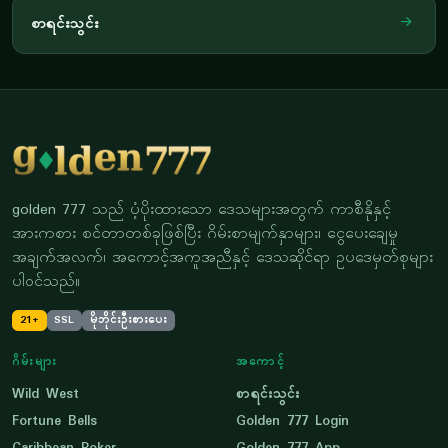
စာရင်းသွင်း
golden 777 သည် ပံ့ပိုးထားသော ဒေသများအတွက် ကာစီနိုနှင့်
အားကစား စင်တာတစ်ခုဖြစ်ပြီး ဂိမ်းစာမျက်နှာများ၊ ငွေပေးချေမှု
အချက်အလက်၊ အကောင့်အကူအညီနှင့် ဒေသဆိုင်ရာ ဥပဒေမှတ်စုများ
ပါဝင်သည်။
21+
SSL
မိုဘိုင်းဦးစားပေး
ဂိမ်းများ
အကောင့်
Wild West
စာရင်းသွင်း
Fortune Bells
Golden 777 Login