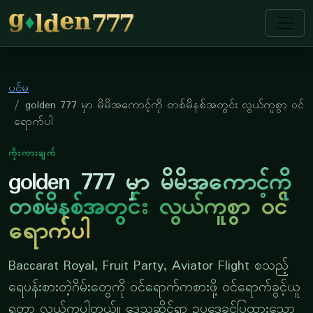
golden 777
ပင်မ
golden 777 မှာ မိမိအကောင့်ကို တစ်မိနစ်အတွင်း လွယ်ကူစွာ ဝင်
ရောက်ပါ
ကိုးကားချက်
golden 777 မှာ မိမိအကောင့်ကို
တစ်မိနစ်အတွင်း လွယ်ကူစွာ ဝင်
ရောက်ပါ
Baccarat Royal, Fruit Party, Aviator Flight စသည့်
ရေပန်းစားတဲ့ဂိမ်းတွေကို ဝင်ရောက်ကစားဖို့ ဝင်ရောက်ခွင့်ယူ
ရတာ လွယ်ကူပါတယ်။ ဒေသဆိုင်ရာ ဥပဒေခွင့်ပြုထားသော