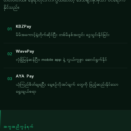
တတ်ပါတယ်။ နေရာတိုင်းကာကွယ်ထားတဲ့ ဒေသများမှာမှသာ ဝင်ရောက်
နိုင်သည်။
KBZPay
01
မိမိအကောင့်နဲ့တိုက်ဆိုင်ပြီး တစ်မိနစ်အတွင်း ငွေသွင်းနိုင်ခြင်း
WavePay
02
လုံခြုံမြန်ဆန်ပြီး၊ mobile app နဲ့ လွယ်ကူစွာ ဆောင်ရွက်နိုင်
AYA Pay
03
ယုံကြည်စိတ်ချရပြီး နေ့စဉ်လိုအပ်ချက် တွေကို ဖြည့်ဆည်းနိုင်သော
ရွေးချယ်စရာ
အကူအညီကွန်ရက်