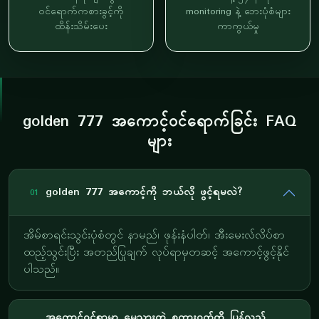
ဝင်ရောက်ကစားခွင့်ကို
monitoring နဲ့ ဘေးပုံစံများ
ထိန်းသိမ်းပေး
ကာကွယ်မှု
golden 777 အကောင့်ဝင်ရောက်ခြင်း FAQ
များ
golden 777 အကောင့်ကို ဘယ်လို ဖွင့်ရမလဲ?
01
အိမ်စာရင်းသွင်းပုံစံတွင် နာမည်၊ ဖုန်းနံပါတ်၊ အီးမေးလ်လိပ်စာ
ထည့်သွင်းပြီး အတည်ပြုချက် လုပ်ရာမှတဆင့် အကောင့်ဖွင့်နိုင်
ပါသည်။
အကောင့်ဝင်ရာမှာ မေ့သွားတဲ့ စကားဝှက်ကို ပြန်လည်