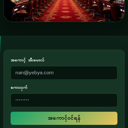
အကောင့် အီးမေးလ်
စကားဝှက်
အကောင့်ဝင်ရန်