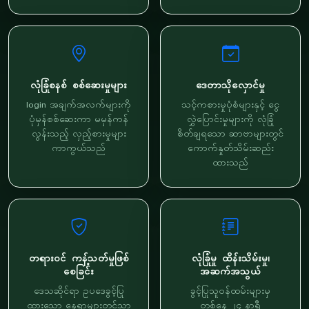
လုံခြုံစနစ် စစ်ဆေးမှုများ
ဒေတာသိုလှောင်မှု
login အချက်အလက်များကို
သင့်ကစားမှုပုံစံများနှင့် ငွေ
ပုံမှန်စစ်ဆေးကာ မမှန်ကန်
လွှဲပြောင်းမှုများကို လုံခြုံ
လွန်းသည့် လှည့်စားမှုများ
စိတ်ချရသော ဆာဗာများတွင်
ကာကွယ်သည်
ကောက်နှုတ်သိမ်းဆည်း
ထားသည်
တရားဝင် ကန့်သတ်မှုဖြစ်
လုံခြုံမှု ထိန်းသိမ်းမှု၊
စေခြင်း
အဆက်အသွယ်
ဒေသဆိုင်ရာ ဥပဒေခွင့်ပြု
ခွင့်ပြုသူဝန်ထမ်းများမှ
ထားသော နေရာများတွင်သာ
တစ်နေ့ ၂၄ နာရီ