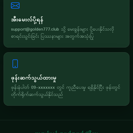
အီးမေးလ်ပို့ရန်
support@golden777.club
သို့ မေးခွန်းများ ပို့ပေးနိုင်သလို
စာရင်းသွင်းခြင်း ပြဿနာများ အတွက်အသုံးပြု
ဖုန်းဆက်သွယ်ထားမှု
ဖုန်းနံပါတ် 09-xxxxxxx တွင် ကူညီပေးမှု ရရှိနိုင်ပြီး ဖုန်းတွင်
တိုက်ရိုက်ဆက်သွယ်နိုင်သည်