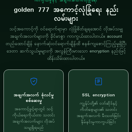
ကာကွယ်မှုနှင့် အချက်အလက်လုံခြုံရေး
golden 777 အကောင့်လုံခြုံရေး နည်း
လမ်းများ
သင့်အကောင့်ကို ဝင်ရောက်ရာမှာ လုံခြုံစိတ်ချရအောင် လိုအပ်သမျှ
အချက်အလက်များကို ခိုင်မာစွာ ကာကွယ်ထားပါတယ်။ account
တည်ထောင်ချိန် နောက်ဆုံးဝင်ရောက်ချိန်ထိ စနစ်ကျစောင့်ကြည့်မှုရှိပြီး
ဒေတာ ဆက်သွယ်မှုများကို အလွန်ကြီးမားသော encryption နည်းဖြင့်
ထိန်းသိမ်းထားပါတယ်။
အချက်အလက် စုံလင်မှု
SSL encryption
စစ်ဆေးမှု
ကျွန်ုပ်တို့၏ ဝဘ်ဆိုဒ်နှင့်
အကောင့်ဖွင့်ရာတွင် သင့်
ကိတ်စေ့များ၏ သတင်း
ကိုယ်ရေးကိုယ်တာ သတင်း
အချက်အလက် မီးသတ်ခြင်း
အချက်အလက်များ လိုအပ်
နှိမ်နင်းမှုကာကွယ်ခြင်း
သမျှရှိရမည်