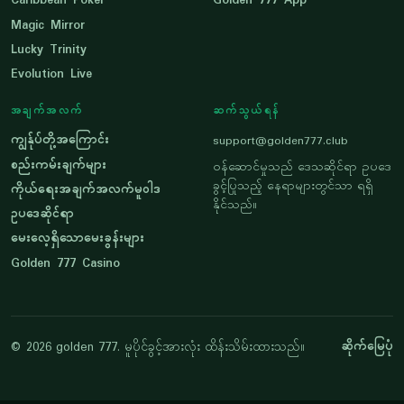
Caribbean Poker
Golden 777 App
Magic Mirror
Lucky Trinity
Evolution Live
အချက်အလက်
ဆက်သွယ်ရန်
ကျွန်ုပ်တို့အကြောင်း
support@golden777.club
စည်းကမ်းချက်များ
ဝန်ဆောင်မှုသည် ဒေသဆိုင်ရာ ဥပဒေ
ခွင့်ပြုသည့် နေရာများတွင်သာ ရရှိ
ကိုယ်ရေးအချက်အလက်မူဝါဒ
နိုင်သည်။
ဥပဒေဆိုင်ရာ
မေးလေ့ရှိသောမေးခွန်းများ
Golden 777 Casino
ဆိုက်မြေပုံ
© 2026 golden 777. မူပိုင်ခွင့်အားလုံး ထိန်းသိမ်းထားသည်။