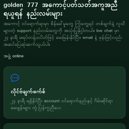
golden 777 အကောင့်ပတ်သတ်အကူအညီ
ရယူရန် နည်းလမ်းများ
အကောင့် ဝင်ရောက်ရာမှာ စိန်ခေါ်မှုတွေ ကြုံတွေ့ရင် တစ်ချက်နဲ့ လူသိ
များတဲ့ support နည်းလမ်းတွေကို အသုံးပြုနိုင္ပါတယ်။ live chat မှာ
၂၄ နာရီ မရပ်တန့်သပိတ်ဖြင့် မေးမြန်းနိုင်ပြီး၊ email နဲ့ ဖုန်းဖြင့်လည်း
အဆင်ပြေဆုံးဆက်သွယ်ပါ။
အဖွဲ့ online
လိုင်ဗ်ချက်ဖက်စ်
၂၄ နာရီ ရရှိနိုင်ပြီး account ဝင်ရောက်နည်းနှင့် ဂိမ်းဆိုင်ရာ
မေးခွန်းများ တုံ့ပြန်ကူညီပေး