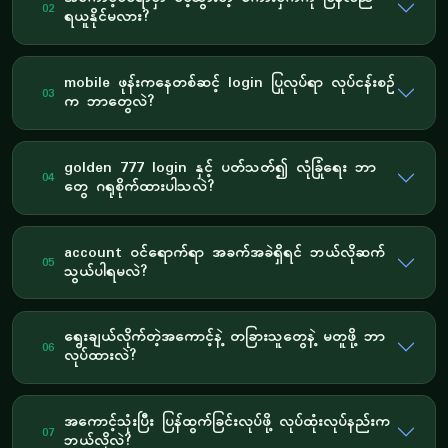
02
ရယူနိုင်မလား?
mobile ဖုန်းကနေတစ်ဆင့် login ပြုလုပ်ရာ လုပ်ငန်းစဉ်
03
က ဘာတွေလဲ?
golden 777 login နှင့် ပတ်သတ်၍ လုံခြုံရေး ဘာ
04
တွေ ဂရုစိုက်ထားပါသလဲ?
account ဝင်ရောက်ရာ အခက်အခဲရှိရင် ဘယ်လိုဆက်
05
သွယ်ပါရမလဲ?
ရွေးချယ်လိုက်တဲ့အကောင့်နဲ့ တခြားသူတွေနဲ့ မတူဖို့ ဘာ
06
လုပ်ထားလဲ?
အကောင့်သုံးပြီး ပြန်ထွက်ခြင်းလုပ်ဖို့ လုပ်ထုံးလုပ်နည်းက
07
ဘယ်လိုလဲ?