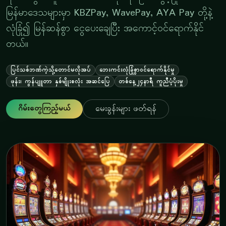
မြန်မာဒေသများမှာ KBZPay, WavePay, AYA Pay တို့နဲ့
လုံခြုံ၍ မြန်ဆန်စွာ ငွေပေးချေပြီး အကောင့်ဝင်ရောက်နိုင်
တယ်။
ပြင်သစ်ဘဏ်ကဲ့သို့တောင်မလိုအပ်
ဘေးကင်းလုံခြုံစွာဝင်ရောက်နိုင်မှု
ဖုန်း၊ ကွန်ပျူတာ နှစ်မျိုးစလုံး အဆင်ပြေ
တစ်နေ့၂၄နာရီ ကူညီပံ့ပိုးမှု
ဂိမ်းတွေကြည့်မယ်
မေးခွန်းများ ဖတ်ရန်