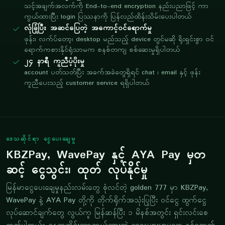
သင့်အချက်အလက်ကို End-to-end encryption နည်းပညာဖြင့် ကာ
ကွယ်ထားပြီး login ပြဿနာကို ပြန်လည်ထိန်းသိမ်းပေးပါတယ်
လုံခြုံပြီး အဆင်ပြေတဲ့ အကောင့်ဝင်ရောက်မှု
ဖုန်း၊ လက်ပ်တော့၊ desktop မည်သည့် device တွင်မဆို ရိုးရှင်းစွာ ဝင်
ရောက်ကစားနိုင်ရုံသာမက စနစ်တကျ စစ်ဆေးမှုရှိပါတယ်
၂၄ နာရီ ကူညီပံ့ပိုးမှု
account ပတ်သတ်ပြီး အခက်အခဲတွေရှိရင် chat ၊ email နှင့် ဖုန်း
ကူညီပေးသည့် customer service ရရှိပါတယ်
ဒေသဆိုင်ရာ ငွေပေးချေမှု
KBZPay, WavePay နှင့် AYA Pay မှတ
ဆင့် ငွေသွင်း၊ ထုတ် လုပ်နိုင်မှု
မြန်မာငွေပေးချေမှုနည်းလမ်းတွေ စုံလင်တဲ့ golden 777 မှာ KBZPay,
WavePay နဲ့ AYA Pay တို့ကို တိုက်ရိုက်အသုံးပြုပြီး ဝင်ငွေ ထွက်ငွေ
လုပ်ဆောင်ချက်တွေ လွယ်ကူ မြန်ဆန်ပြီး ၁ မိနစ်အတွင်း ရှင်းလင်းစေ